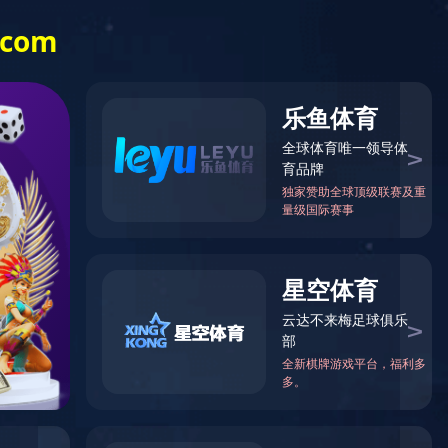
18501309179
在线留言
星空体育·星
空官方网站-
星空体育