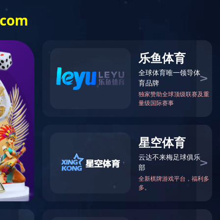
18501309179
在线留言
星空体育·星
空官方网站-
星空体育