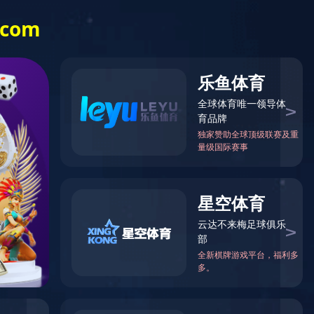
18501309179
在线留言
星空体育·星
空官方网站-
星空体育