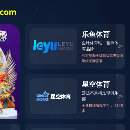
18501309179
在线留言
星空体育·星
空官方网站-
星空体育